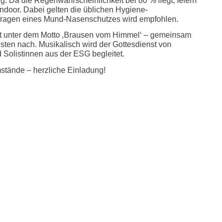
: Da die Regenwahrscheinlichkeit bei 80 % liegt, feiern
indoor. Dabei gelten die üblichen Hygiene-
ragen eines Mund-Nasenschutzes wird empfohlen.
ht unter dem Motto ‚Brausen vom Himmel‘ – gemeinsam
sten nach. Musikalisch wird der Gottesdienst von
 Solistinnen aus der ESG begleitet.
mstände – herzliche Einladung!