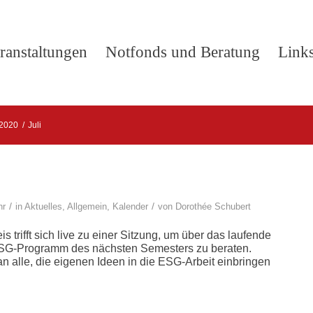
ranstaltungen
Notfonds und Beratung
Link
2020
/
Juli
/
/
hr
in
Aktuelles
,
Allgemein
,
Kalender
von
Dorothée Schubert
s trifft sich live zu einer Sitzung, um über das laufende
G-Programm des nächsten Semesters zu beraten.
n alle, die eigenen Ideen in die ESG-Arbeit einbringen