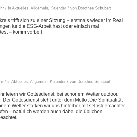
/
/
Uhr
in
Aktuelles
,
Allgemein
,
Kalender
von
Dorothée Schubert
eis trifft sich zu einer Sitzung – erstmals wieder im Real
ngen für die ESG-Arbeit hast oder einfach mal
est – komm vorbei!
/
/
hr
in
Aktuelles
,
Allgemein
,
Kalender
von
Dorothée Schubert
 feiern wir Gottesdienst, bei schönem Wetter outdoor,
 Der Gottesdienst steht unter dem Motto ‚Die Spiritualität
nem Wetter stärken wir uns hinterher mit selbstgemachter
fen – natürlich werden auch dabei die üblichen
eachtet.