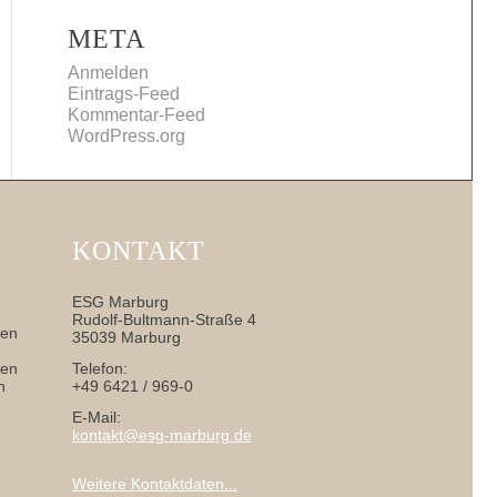
META
Anmelden
Eintrags-Feed
Kommentar-Feed
WordPress.org
KONTAKT
ESG Marburg
Rudolf-Bultmann-Straße 4
nen
35039 Marburg
sen
Telefon:
h
+49 6421 / 969-0
E-Mail:
kontakt@esg-marburg.de
Weitere Kontaktdaten...