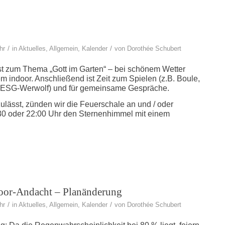
/
/
hr
in
Aktuelles
,
Allgemein
,
Kalender
von
Dorothée Schubert
nst zum Thema „Gott im Garten“ – bei schönem Wetter
em indoor. Anschließend ist Zeit zum Spielen (z.B. Boule,
 ESG-Werwolf) und für gemeinsame Gespräche.
ulässt, zünden wir die Feuerschale an und / oder
:30 oder 22:00 Uhr den Sternenhimmel mit einem
door-Andacht – Planänderung
/
/
hr
in
Aktuelles
,
Allgemein
,
Kalender
von
Dorothée Schubert