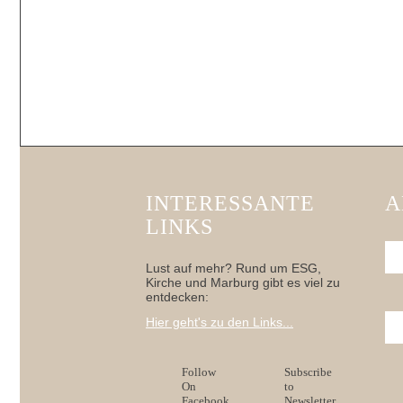
INTERESSANTE
A
LINKS
Lust auf mehr? Rund um ESG,
Kirche und Marburg gibt es viel zu
entdecken:
Hier geht's zu den Links...
Follow
Subscribe
On
to
Facebook
Newsletter