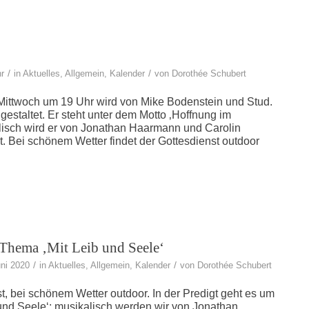
/
/
hr
in
Aktuelles
,
Allgemein
,
Kalender
von
Dorothée Schubert
Mittwoch um 19 Uhr wird von Mike Bodenstein und Stud.
gestaltet. Er steht unter dem Motto ‚Hoffnung im
isch wird er von Jonathan Haarmann und Carolin
et. Bei schönem Wetter findet der Gottesdienst outdoor
 Thema ‚Mit Leib und Seele‘
/
/
ni 2020
in
Aktuelles
,
Allgemein
,
Kalender
von
Dorothée Schubert
st, bei schönem Wetter outdoor. In der Predigt geht es um
und Seele‘; musikalisch werden wir von Jonathan