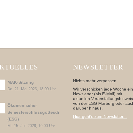
KTUELLES
NEWSLETTER
Nichts mehr verpassen:
MAK-Sitzung
Wir verschicken jede Woche ei
Do. 21. Mai 2026, 18:00 Uhr
Newsletter (als E-Mail) mit
aktuellen Veranstaltungshinwei
von der ESG Marburg oder auc
Ökumenischer
darüber hinaus.
Semesterschlussgottesdienst
Hier geht's zum Newsletter...
(ESG)
Mi. 15. Juli 2026, 19:00 Uhr