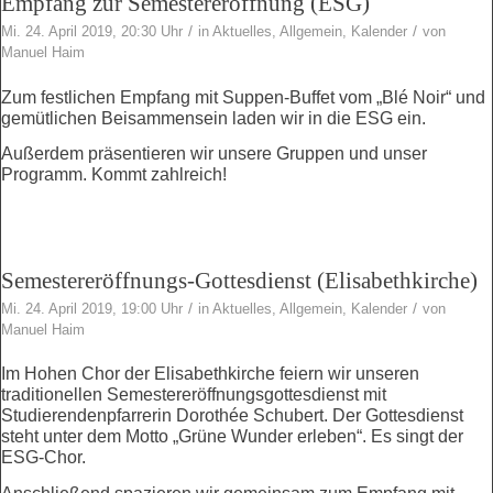
Empfang zur Semestereröffnung (ESG)
/
/
Mi. 24. April 2019, 20:30 Uhr
in
Aktuelles
,
Allgemein
,
Kalender
von
Manuel Haim
Zum festlichen Empfang mit Suppen-Buffet vom „Blé Noir“ und
gemütlichen Beisammensein laden wir in die ESG ein.
Außerdem präsentieren wir unsere Gruppen und unser
Programm. Kommt zahlreich!
Semestereröffnungs-Gottesdienst (Elisabethkirche)
/
/
Mi. 24. April 2019, 19:00 Uhr
in
Aktuelles
,
Allgemein
,
Kalender
von
Manuel Haim
Im Hohen Chor der Elisabethkirche feiern wir unseren
traditionellen Semestereröffnungsgottesdienst mit
Studierendenpfarrerin Dorothée Schubert. Der Gottesdienst
steht unter dem Motto „Grüne Wunder erleben“. Es singt der
ESG-Chor.