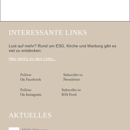
INTERESSANTE LINKS
Lust auf mehr? Rund um ESG, Kirche und Marburg gibt es
viel zu entdecken:
Hier geht's zu den Links...
Follow
Subscribe to
On Facebook
Newsletter
Follow
Subscribe to
On Instagram
RSS Feed
AKTUELLES