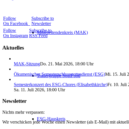
Follow
Subscribe to
On Facebook
Newsletter
Follow
Subscribe to
Mitarbeitendenkreis (MAK)
On Instagram
RSS Feed
Aktuelles
MAK-Sitzung
Do. 21. Mai 2026, 18:00 Uhr
Ökumenischer Semesterschlussgottesdienst (ESG)
Mi. 15. Juli
Trauergruppe SoulFood
Semesterkonzert des ESG-Chores (Elisabethkirche)
Fr. 10. Juli
Sa. 11. Juli 2026, 18:00 Uhr
Newsletter
Nichts mehr verpassen:
ESG-Hauskreis
Wir verschicken jede Woche einen Newsletter (als E-Mail) mit aktue