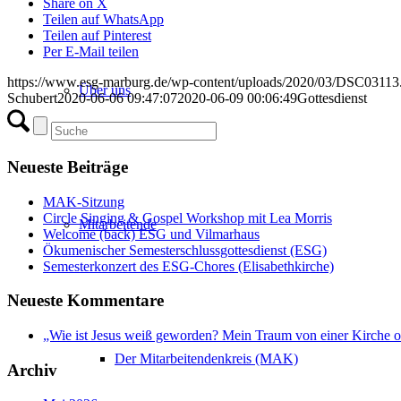
Share on X
Teilen auf WhatsApp
Teilen auf Pinterest
Per E-Mail teilen
https://www.esg-marburg.de/wp-content/uploads/2020/03/DSC03113
Über uns
Schubert
2020-06-06 09:47:07
2020-06-09 00:06:49
Gottesdienst
Neueste Beiträge
MAK-Sitzung
Circle Singing & Gospel Workshop mit Lea Morris
Mitarbeitende
Welcome (back) ESG und Vilmarhaus
Ökumenischer Semesterschlussgottesdienst (ESG)
Semesterkonzert des ESG-Chores (Elisabethkirche)
Neueste Kommentare
„Wie ist Jesus weiß geworden? Mein Traum von einer Kirche 
Der Mitarbeitendenkreis (MAK)
Archiv