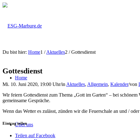
Du bist hier:
Home
1
/
Aktuelles
2
/
Gottesdienst
Gottesdienst
Home
Mi. 10. Juni 2020, 19:00 Uhr
/
in
Aktuelles
,
Allgemein
,
Kalender
/
von
Wir feiern Gottesdienst zum Thema „Gott im Garten“ – bei schönem W
gemeinsame Gespräche.
Wenn das Wetter es zulässt, zünden wir die Feuerschale an und / ode
Eintrag teilen
Über uns
Teilen auf Facebook