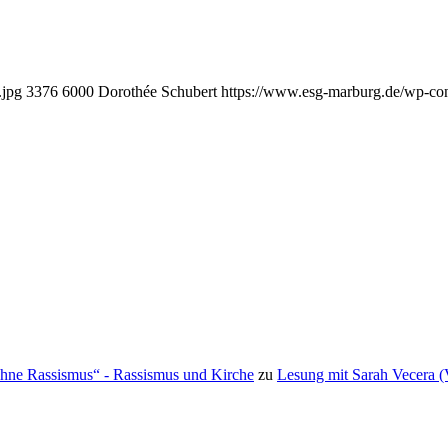
.jpg
3376
6000
Dorothée Schubert
https://www.esg-marburg.de/wp-co
ohne Rassismus“ - Rassismus und Kirche
zu
Lesung mit Sarah Vecera 