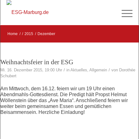
Home
/
/
2015
/
Dezember
Weihnachtsfeier in der ESG
/
/
Mi. 16. Dezember 2015, 19:00 Uhr
in
Aktuelles
,
Allgemein
von
Dorothée
Schubert
Am Mittwoch, dem 16.12. feiern wir um 19 Uhr einen
Abendmahls-Gottesdienst. Die Predigt hält Propst Helmut
Wöllenstein über das „Ave Maria“. Anschließend feiern wir
weiter beim gemeinsamen Essen und gemütlichen
Beisammensein. Herzliche Einladung!