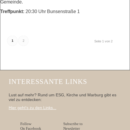
Gemeinde.
Treffpunkt:
20:30 Uhr Bunsenstraße 1
1
2
Seite 1 von 2
INTERESSANTE LINKS
Lust auf mehr? Rund um ESG, Kirche und Marburg gibt es
viel zu entdecken:
Hier geht's zu den Links...
Follow
Subscribe to
On Facebook
Newsletter