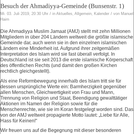
Besuch der Ahmadiyya-Gemeinde (Bunsenstr. 1)
/
/
Mi. 03. Juli 2019, 20:30 Uhr
in
Aktuelles
,
Allgemein
,
Kalender
von
Manuel
Haim
Die Ahmadiyya Muslim Jamaat (AMJ) stellt mit zehn Millionen
Mitgliedern in über 204 Ländern weltweit die größte islamische
Gemeinde dar, auch wenn sie in den einzelnen islamischen
Ländern eine Minderheit ist. Aufgrund ihrer zeitgemäßen
Interpretation des Islam wird sie fast überall verfolgt. In
Deutschland ist sie seit 2013 die erste islamische Körperschaft
des öffentlichen Rechts (und damit den großen Kirchen
rechtlich gleichgestellt).
Als eine Reformbewegung innerhalb des Islam tritt sie für
dessen ursprüngliche Werte ein: Barmherzigkeit gegenüber
allen Menschen, Gleichwertigkeit von Frau und Mann,
Trennung von Religion und Staat, Beendigung gewalttätiger
Aktionen im Namen der Religion sowie für die
Menschenrechte, wie sie im Koran festgelegt worden sind. Das
von der AMJ weltweit propagierte Motto lautet: „Liebe für Alle,
Hass für Keinen!“
Wir freuen uns auf die Begegnung mit dieser besonderen