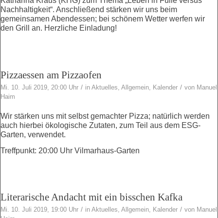
Katharina Kraus (KHG) zum Thema „Leben in Fülle versus
Nachhaltigkeit“. Anschließend stärken wir uns beim
gemeinsamen Abendessen; bei schönem Wetter werfen wir
den Grill an. Herzliche Einladung!
Pizzaessen am Pizzaofen
/
/
Mi. 10. Juli 2019, 20:00 Uhr
in
Aktuelles
,
Allgemein
,
Kalender
von
Manuel
Haim
Wir stärken uns mit selbst gemachter Pizza; natürlich werden
auch hierbei ökologische Zutaten, zum Teil aus dem ESG-
Garten, verwendet.
Treffpunkt: 20:00 Uhr Vilmarhaus-Garten
Literarische Andacht mit ein bisschen Kafka
/
/
Mi. 10. Juli 2019, 19:00 Uhr
in
Aktuelles
,
Allgemein
,
Kalender
von
Manuel