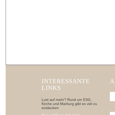
INTERESSANTE
A
LINKS
Lust auf mehr? Rund um ESG,
Kirche und Marburg gibt es viel zu
entdecken: