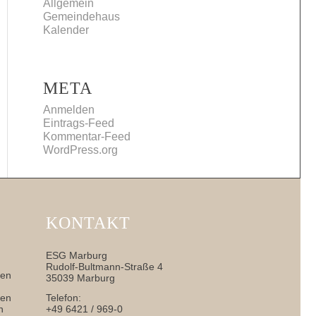
Allgemein
Gemeindehaus
Kalender
META
Anmelden
Eintrags-Feed
Kommentar-Feed
WordPress.org
KONTAKT
ESG Marburg
Rudolf-Bultmann-Straße 4
nen
35039 Marburg
sen
Telefon:
h
+49 6421 / 969-0