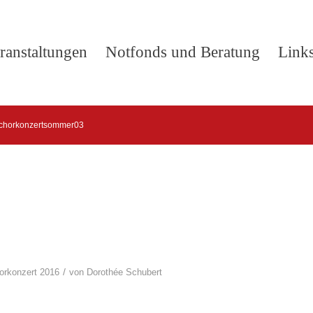
ranstaltungen
Notfonds und Beratung
Link
chorkonzertsommer03
/
orkonzert 2016
von
Dorothée Schubert