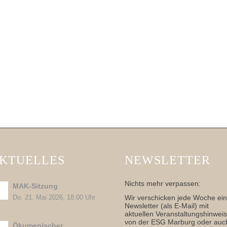
KTUELLES
NEWSLETTER
Nichts mehr verpassen:
MAK-Sitzung
Wir verschicken jede Woche ei
Do. 21. Mai 2026, 18:00 Uhr
Newsletter (als E-Mail) mit
aktuellen Veranstaltungshinwei
von der ESG Marburg oder auc
Ökumenischer