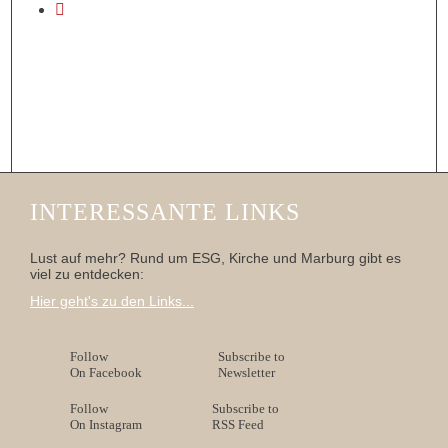
INTERESSANTE LINKS
Lust auf mehr? Rund um ESG, Kirche und Marburg gibt es
viel zu entdecken:
Hier geht's zu den Links...
Follow
Subscribe to
On Facebook
Newsletter
Follow
Subscribe to
On Instagram
RSS Feed