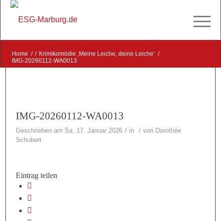
Home
/
/
Krimikomödie ‚Meine Leiche, deine Leiche‘
/
IMG-20260112-WA0013
IMG-20260112-WA0013
/
/
Geschrieben am Sa. 17. Januar 2026
in
von
Dorothée
Schubert
Eintrag teilen