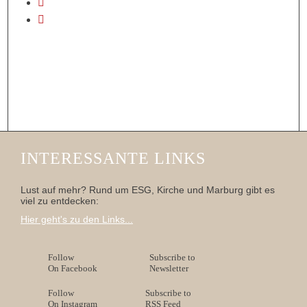
INTERESSANTE LINKS
Lust auf mehr? Rund um ESG, Kirche und Marburg gibt es
viel zu entdecken:
Hier geht's zu den Links...
Follow
Subscribe to
On Facebook
Newsletter
Follow
Subscribe to
On Instagram
RSS Feed