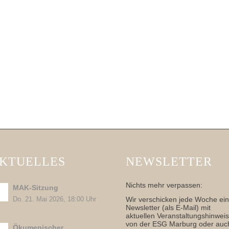
KTUELLES
NEWSLETTER
Nichts mehr verpassen:
MAK-Sitzung
Wir verschicken jede Woche ei
Do. 21. Mai 2026, 18:00 Uhr
Newsletter (als E-Mail) mit
aktuellen Veranstaltungshinwei
von der ESG Marburg oder auc
Ökumenischer