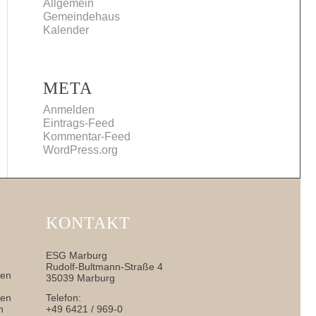
Allgemein
Gemeindehaus
Kalender
META
Anmelden
Eintrags-Feed
Kommentar-Feed
WordPress.org
KONTAKT
ESG Marburg
Rudolf-Bultmann-Straße 4
nen
35039 Marburg
sen
Telefon:
h
+49 6421 / 969-0