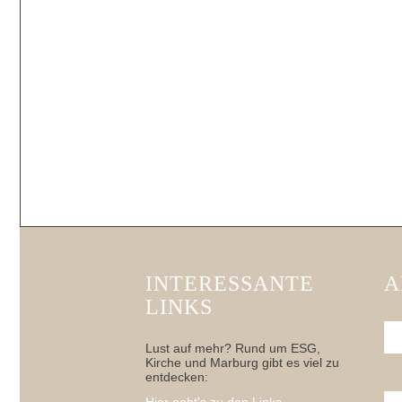
INTERESSANTE
A
LINKS
Lust auf mehr? Rund um ESG,
Kirche und Marburg gibt es viel zu
entdecken: