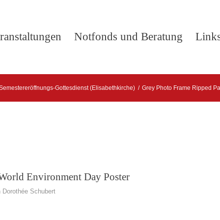
ranstaltungen
Notfonds und Beratung
Link
Semestereröffnungs-Gottesdienst (Elisabethkirche)
/
Grey Photo Frame Ripped Pa
World Environment Day Poster
n
Dorothée Schubert