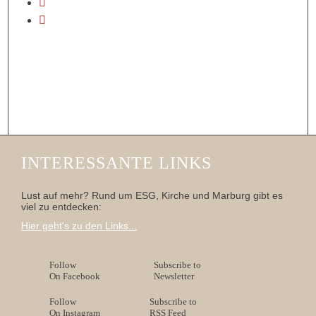
INTERESSANTE LINKS
Lust auf mehr? Rund um ESG, Kirche und Marburg gibt es
viel zu entdecken:
Hier geht's zu den Links...
Follow
Subscribe to
On Facebook
Newsletter
Follow
Subscribe to
On Instagram
RSS Feed