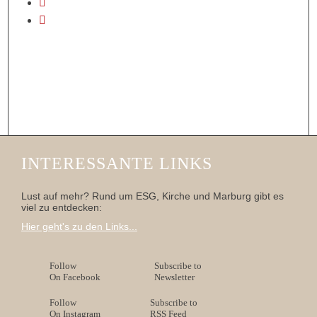
INTERESSANTE LINKS
Lust auf mehr? Rund um ESG, Kirche und Marburg gibt es
viel zu entdecken:
Hier geht's zu den Links...
Follow
Subscribe to
On Facebook
Newsletter
Follow
Subscribe to
On Instagram
RSS Feed