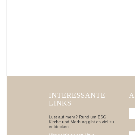
INTERESSANTE
A
LINKS
Lust auf mehr? Rund um ESG,
Kirche und Marburg gibt es viel zu
entdecken: