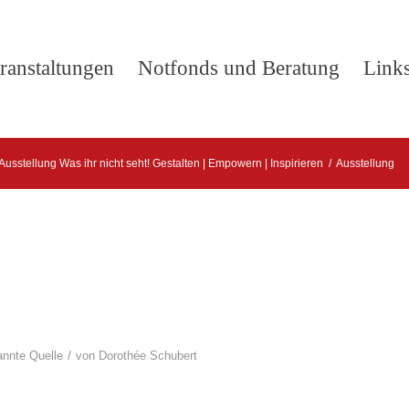
ranstaltungen
Notfonds und Beratung
Link
Ausstellung Was ihr nicht seht! Gestalten | Empowern | Inspirieren
/
Ausstellung
/
nnte Quelle
von
Dorothée Schubert