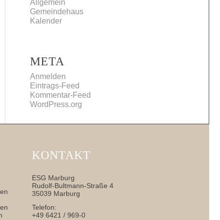
Allgemein
Gemeindehaus
Kalender
META
Anmelden
Eintrags-Feed
Kommentar-Feed
WordPress.org
KONTAKT
ESG Marburg
Rudolf-Bultmann-Straße 4
nen
35039 Marburg
sen
Telefon:
h
+49 6421 / 969-0