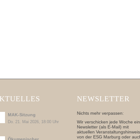
KTUELLES
NEWSLETTER
Nichts mehr verpassen:
MAK-Sitzung
Wir verschicken jede Woche ei
Do. 21. Mai 2026, 18:00 Uhr
Newsletter (als E-Mail) mit
aktuellen Veranstaltungshinwei
von der ESG Marburg oder auc
Ökumenischer