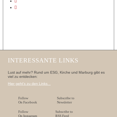
INTERESSANTE LINKS
Lust auf mehr? Rund um ESG, Kirche und Marburg gibt es
viel zu entdecken:
Hier geht's zu den Links...
Follow
Subscribe to
On Facebook
Newsletter
Follow
Subscribe to
On Instagram
RSS Feed