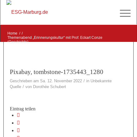
Home
/
/
Themenabend „Erinnerungskultur“ mit Prof. Eckart Conze
(Geschichte)
/
Pixabay, tombstone-1735443_1280
Pixabay, tombstone-1735443_1280
/
Geschrieben am Sa. 12. November 2022
in
Unbekannte
/
Quelle
von
Dorothée Schubert
Eintrag teilen