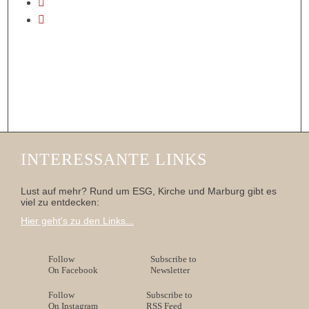
INTERESSANTE LINKS
Lust auf mehr? Rund um ESG, Kirche und Marburg gibt es
viel zu entdecken:
Hier geht's zu den Links...
Follow
Subscribe to
On Facebook
Newsletter
Follow
Subscribe to
On Instagram
RSS Feed