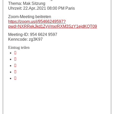
Thema: Mak Sitzung
Uhrzeit: 22.Apr..2021 08:00 PM Paris
Zoom-Meeting beitreten
https://zoom.us/j/95466249597?
pwd=NXRRekJkd1ZyVmxrRXM3SzY1ejdKQT09
Meeting-ID: 954 6624 9597
Kenncode: zg3K97
Eintrag teilen