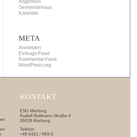
Allgemein
Gemeindehaus
Kalender
META
Anmelden
Eintrags-Feed
Kommentar-Feed
WordPress.org
KONTAKT
ESG Marburg
Rudolf-Bultmann-Straße 4
nen
35039 Marburg
sen
Telefon:
h
+49 6421 / 969-0