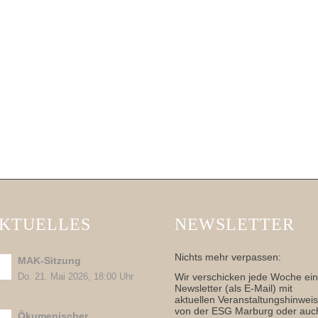
KTUELLES
NEWSLETTER
Nichts mehr verpassen:
MAK-Sitzung
Wir verschicken jede Woche ei
Do. 21. Mai 2026, 18:00 Uhr
Newsletter (als E-Mail) mit
aktuellen Veranstaltungshinwei
von der ESG Marburg oder auc
Ökumenischer