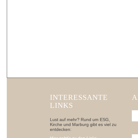
INTERESSANTE
A
LINKS
Lust auf mehr? Rund um ESG,
Kirche und Marburg gibt es viel zu
entdecken: