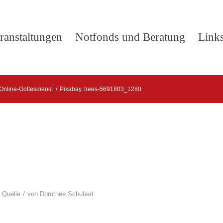
ranstaltungen
Notfonds und Beratung
Link
Online-Gottesdienst
/
Pixabay, trees-5691803_1280
/
 Quelle
von
Dorothée Schubert