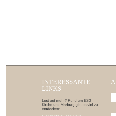
INTERESSANTE
A
LINKS
Lust auf mehr? Rund um ESG,
Kirche und Marburg gibt es viel zu
entdecken: