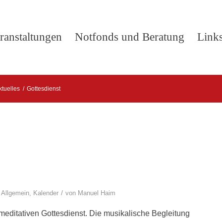
ranstaltungen
Notfonds und Beratung
Link
ktuelles
/
Gottesdienst
/
,
Allgemein
,
Kalender
von
Manuel Haim
meditativen Gottesdienst. Die musikalische Begleitung