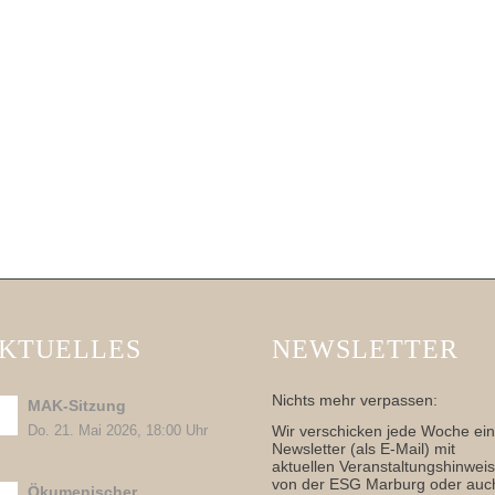
KTUELLES
NEWSLETTER
Nichts mehr verpassen:
MAK-Sitzung
Wir verschicken jede Woche ei
Do. 21. Mai 2026, 18:00 Uhr
Newsletter (als E-Mail) mit
aktuellen Veranstaltungshinwei
von der ESG Marburg oder auc
Ökumenischer