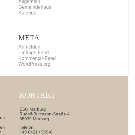
Allgemein
Gemeindehaus
Kalender
META
Anmelden
Eintrags-Feed
Kommentar-Feed
WordPress.org
KONTAKT
ESG Marburg
Rudolf-Bultmann-Straße 4
nen
35039 Marburg
sen
Telefon:
h
+49 6421 / 969-0