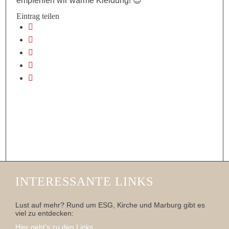
empfehlen wir warme Kleidung! 😉
Eintrag teilen
INTERESSANTE LINKS
Lust auf mehr? Rund um ESG, Kirche und Marburg gibt es
viel zu entdecken:
Hier geht's zu den Links...