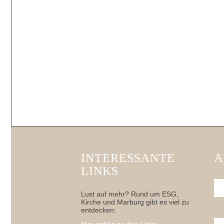
INTERESSANTE
A
LINKS
Lust auf mehr? Rund um ESG,
Kirche und Marburg gibt es viel zu
entdecken: