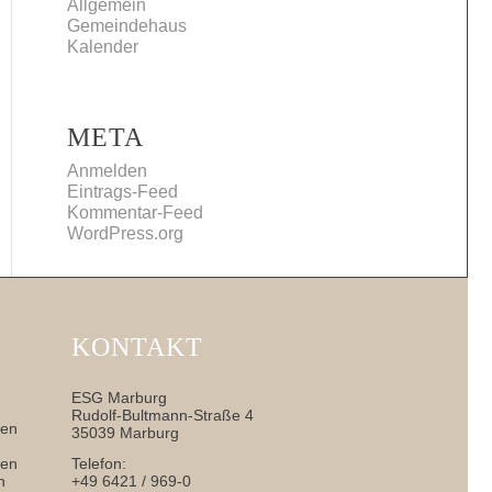
Allgemein
Gemeindehaus
Kalender
META
Anmelden
Eintrags-Feed
Kommentar-Feed
WordPress.org
KONTAKT
ESG Marburg
Rudolf-Bultmann-Straße 4
nen
35039 Marburg
sen
Telefon:
h
+49 6421 / 969-0