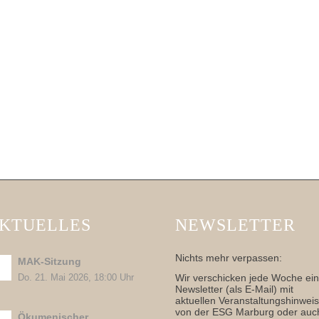
KTUELLES
NEWSLETTER
Nichts mehr verpassen:
MAK-Sitzung
Wir verschicken jede Woche ei
Do. 21. Mai 2026, 18:00 Uhr
Newsletter (als E-Mail) mit
aktuellen Veranstaltungshinwei
von der ESG Marburg oder auc
Ökumenischer