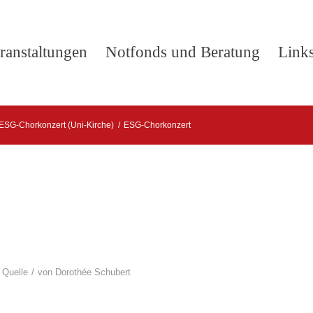
ranstaltungen
Notfonds und Beratung
Link
ESG-Chorkonzert (Uni-Kirche)
/
ESG-Chorkonzert
/
 Quelle
von
Dorothée Schubert