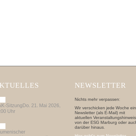
KTUELLES
NEWSLETTER
Nichts mehr verpassen:
K-Sitzung
Do. 21. Mai 2026,
Wir verschicken jede Woche ei
:00 Uhr
Newsletter (als E-Mail) mit
aktuellen Veranstaltungshinwei
von der ESG Marburg oder auc
darüber hinaus.
umenischer
Hier geht's zum Newsletter...