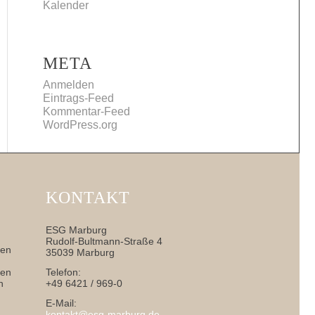
Kalender
META
Anmelden
Eintrags-Feed
Kommentar-Feed
WordPress.org
KONTAKT
ESG Marburg
Rudolf-Bultmann-Straße 4
nen
35039 Marburg
sen
Telefon:
h
+49 6421 / 969-0
E-Mail:
kontakt@esg-marburg.de