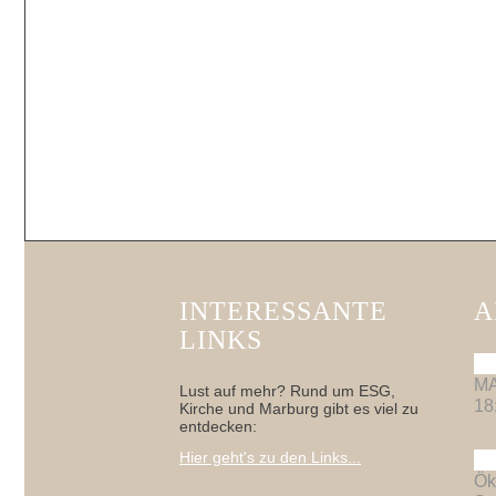
INTERESSANTE
A
LINKS
MA
Lust auf mehr? Rund um ESG,
18
Kirche und Marburg gibt es viel zu
entdecken:
Hier geht's zu den Links...
Ök