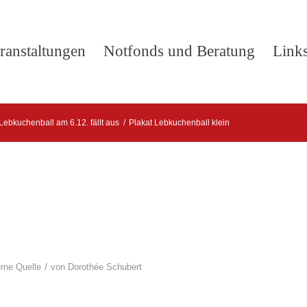
ranstaltungen
Notfonds und Beratung
Link
Lebkuchenball am 6.12. fällt aus
/
Plakat Lebkuchenball klein
/
erne Quelle
von
Dorothée Schubert