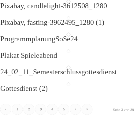
Pixabay, candlelight-3612508_1280
Pixabay, fasting-3962495_1280 (1)
ProgrammplanungSoSe24
Plakat Spieleabend
24_02_11_Semesterschlussgottesdienst
Gottesdienst (2)
‹
1
2
3
4
5
›
»
Seite 3 von 39