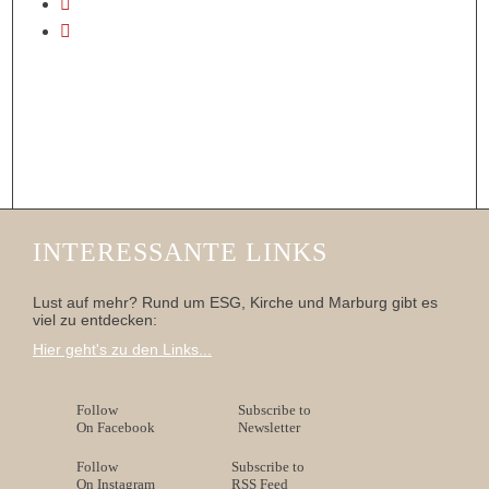
INTERESSANTE LINKS
Lust auf mehr? Rund um ESG, Kirche und Marburg gibt es
viel zu entdecken:
Hier geht's zu den Links...
Follow
Subscribe to
On Facebook
Newsletter
Follow
Subscribe to
On Instagram
RSS Feed