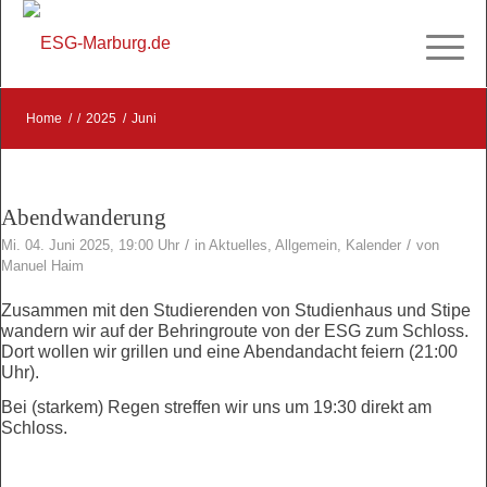
Home
/
/
2025
/
Juni
Abendwanderung
/
/
Mi. 04. Juni 2025, 19:00 Uhr
in
Aktuelles
,
Allgemein
,
Kalender
von
Manuel Haim
Zusammen mit den Studierenden von Studienhaus und Stipe
wandern wir auf der Behringroute von der ESG zum Schloss.
Dort wollen wir grillen und eine Abendandacht feiern (21:00
Uhr).
Bei (starkem) Regen streffen wir uns um 19:30 direkt am
Schloss.