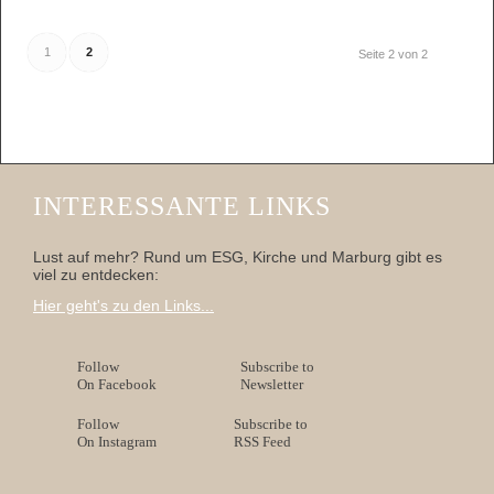
1
2
Seite 2 von 2
INTERESSANTE LINKS
Lust auf mehr? Rund um ESG, Kirche und Marburg gibt es
viel zu entdecken:
Hier geht's zu den Links...
Follow
Subscribe to
On Facebook
Newsletter
Follow
Subscribe to
On Instagram
RSS Feed