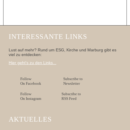
INTERESSANTE LINKS
Lust auf mehr? Rund um ESG, Kirche und Marburg gibt es
viel zu entdecken:
Hier geht's zu den Links...
Follow
Subscribe to
On Facebook
Newsletter
Follow
Subscribe to
On Instagram
RSS Feed
AKTUELLES