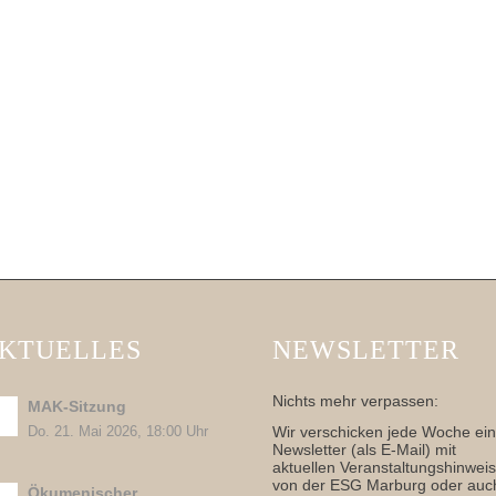
KTUELLES
NEWSLETTER
Nichts mehr verpassen:
MAK-Sitzung
Wir verschicken jede Woche ei
Do. 21. Mai 2026, 18:00 Uhr
Newsletter (als E-Mail) mit
aktuellen Veranstaltungshinwei
von der ESG Marburg oder auc
Ökumenischer