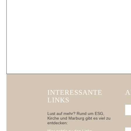
INTERESSANTE
A
LINKS
Lust auf mehr? Rund um ESG,
Kirche und Marburg gibt es viel zu
entdecken: