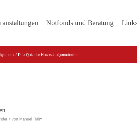
ranstaltungen
Notfonds und Beratung
Link
llgemein
/
Pub-Quiz der Hochschulgemeinden
en
/
nder
von
Manuel Haim