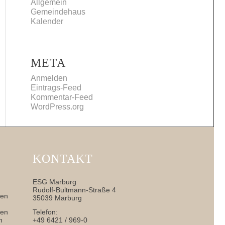
Allgemein
Gemeindehaus
Kalender
META
Anmelden
Eintrags-Feed
Kommentar-Feed
WordPress.org
KONTAKT
ESG Marburg
Rudolf-Bultmann-Straße 4
nen
35039 Marburg
sen
Telefon:
h
+49 6421 / 969-0