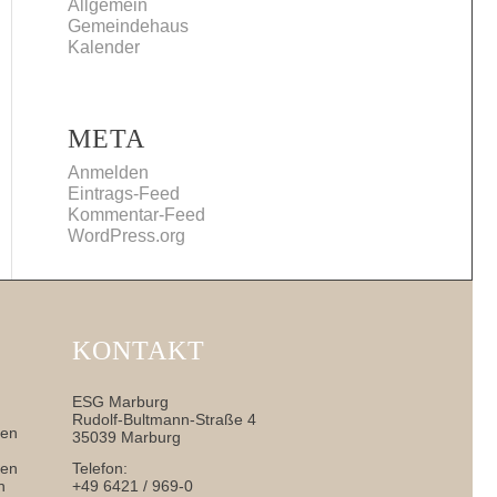
Allgemein
Gemeindehaus
Kalender
META
Anmelden
Eintrags-Feed
Kommentar-Feed
WordPress.org
KONTAKT
ESG Marburg
Rudolf-Bultmann-Straße 4
nen
35039 Marburg
sen
Telefon:
h
+49 6421 / 969-0