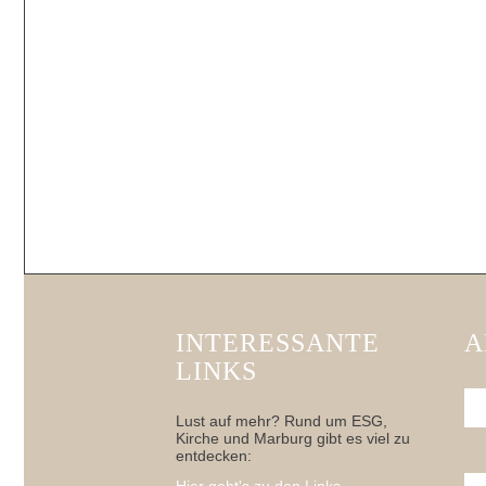
INTERESSANTE
A
LINKS
Lust auf mehr? Rund um ESG,
Kirche und Marburg gibt es viel zu
entdecken: