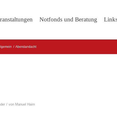
ranstaltungen
Notfonds und Beratung
Link
llgemein
/
Abendandacht
/
der
von
Manuel Haim