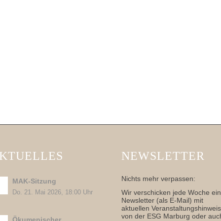
KTUELLES
NEWSLETTER
Nichts mehr verpassen:
MAK-Sitzung
Wir verschicken jede Woche ei
Do. 21. Mai 2026, 18:00 Uhr
Newsletter (als E-Mail) mit
aktuellen Veranstaltungshinwei
von der ESG Marburg oder auc
Ökumenischer