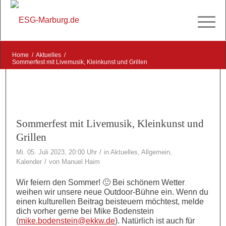
Home
/
Aktuelles
/
Sommerfest mit Livemusik, Kleinkunst und Grillen
Sommerfest mit Livemusik, Kleinkunst und
Grillen
/
Mi. 05. Juli 2023, 20:00 Uhr
in
Aktuelles
,
Allgemein
,
/
Kalender
von
Manuel Haim
Wir feiern den Sommer! 🙂 Bei schönem Wetter
weihen wir unsere neue Outdoor-Bühne ein. Wenn du
einen kulturellen Beitrag beisteuern möchtest, melde
dich vorher gerne bei Mike Bodenstein
(
mike.bodenstein@ekkw.de
). Natürlich ist auch für