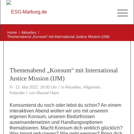
Home
/
Aktuelles
/
Themenabend „Konsum“ mit International Justice Mission (IJM)
Themenabend „Konsum“ mit International
Justice Mission (IJM)
/
Fr. 13. Mai 2022, 19:00 Uhr
in
Aktuelles
,
Allgemein
,
/
Kalender
von
Manuel Haim
Konsumierst du noch oder lebst du schon? An einem
interaktiven Abend wollen wir uns mit unserem
eigenen Konsum, unseren Bedürfnissen
auseinandersetzen und Handlungsoptionen
thematisieren. Macht Konsum dich wirklich glücklich?
Was bringt reduzieren? Wie geht weniger? Bring dich