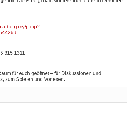
holt. Die Predigt hält Studierendenpfarrerin Dorothée
marburg.my/j.php?
a442bfb
75 315 1311
 Raum für euch geöffnet – für Diskussionen und
s, zum Spielen und Vorlesen.