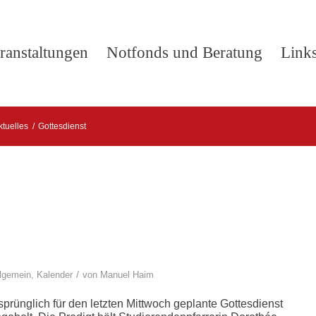
ranstaltungen
Notfonds und Beratung
Link
ktuelles
/
Gottesdienst
/
lgemein
,
Kalender
von
Manuel Haim
sprünglich für den letzten Mittwoch geplante Gottesdienst