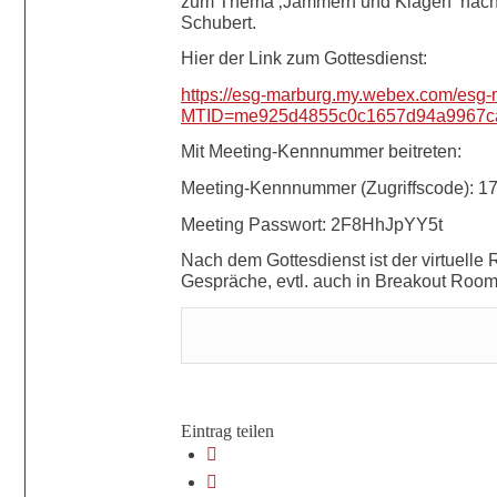
zum Thema ‚Jammern und Klagen‘ nachge
Schubert.
Hier der Link zum Gottesdienst:
https://esg-marburg.my.webex.com/esg-
MTID=me925d4855c0c1657d94a9967c
Mit Meeting-Kennnummer beitreten:
Meetin
g-Kennnummer (Zugriffscode): 1
Meeting Passwort: 2F8HhJpYY5t
Nach dem Gottesdienst ist der virtuelle
Gespräche, evtl. auch in Breakout Room
Eintrag teilen