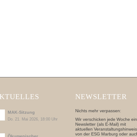
KTUELLES
NEWSLETTER
Nichts mehr verpassen:
MAK-Sitzung
Wir verschicken jede Woche ei
Do. 21. Mai 2026, 18:00 Uhr
Newsletter (als E-Mail) mit
aktuellen Veranstaltungshinwei
von der ESG Marburg oder auc
Ökumenischer