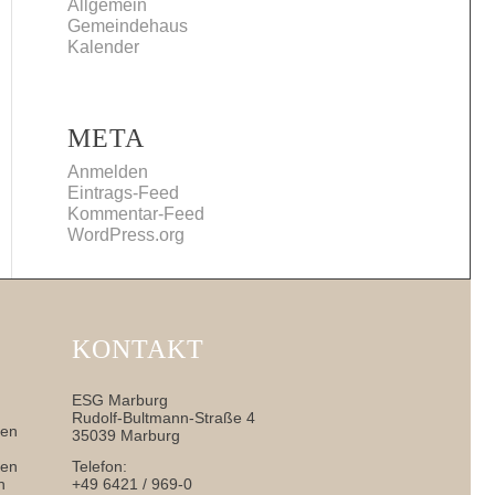
Allgemein
Gemeindehaus
Kalender
META
Anmelden
Eintrags-Feed
Kommentar-Feed
WordPress.org
KONTAKT
ESG Marburg
Rudolf-Bultmann-Straße 4
nen
35039 Marburg
sen
Telefon:
h
+49 6421 / 969-0