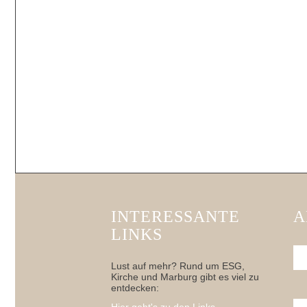
INTERESSANTE
A
LINKS
Lust auf mehr? Rund um ESG,
Kirche und Marburg gibt es viel zu
entdecken: