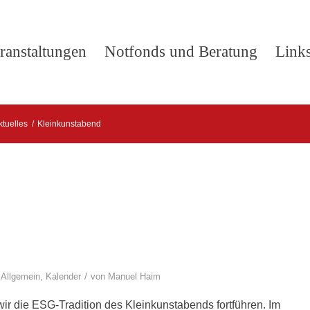
ranstaltungen
Notfonds und Beratung
Link
ktuelles
/
Kleinkunstabend
/
,
Allgemein
,
Kalender
von
Manuel Haim
r die ESG-Tradition des Kleinkunstabends fortführen. Im