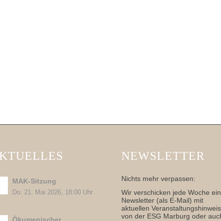
KTUELLES
NEWSLETTER
Nichts mehr verpassen:
MAK-Sitzung
Wir verschicken jede Woche ei
Do. 21. Mai 2026, 18:00 Uhr
Newsletter (als E-Mail) mit
aktuellen Veranstaltungshinwei
von der ESG Marburg oder auc
Ökumenischer