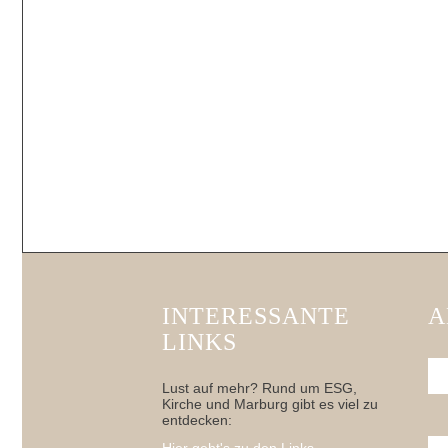
INTERESSANTE
A
LINKS
Lust auf mehr? Rund um ESG,
Kirche und Marburg gibt es viel zu
entdecken: