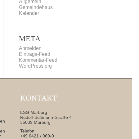
Allgemein
Gemeindehaus
Kalender
META
Anmelden
Eintrags-Feed
Kommentar-Feed
WordPress.org
KONTAKT
ESG Marburg
Rudolf-Bultmann-Straße 4
nen
35039 Marburg
sen
Telefon:
h
+49 6421 / 969-0