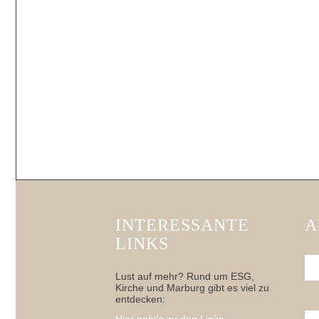
INTERESSANTE
A
LINKS
Lust auf mehr? Rund um ESG,
Kirche und Marburg gibt es viel zu
entdecken: