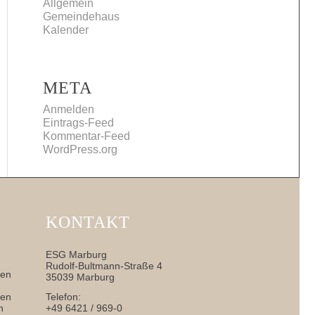
Allgemein
Gemeindehaus
Kalender
META
Anmelden
Eintrags-Feed
Kommentar-Feed
WordPress.org
KONTAKT
ESG Marburg
Rudolf-Bultmann-Straße 4
nen
35039 Marburg
sen
Telefon:
h
+49 6421 / 969-0