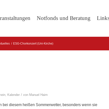
ranstaltungen
Notfonds und Beratung
Link
ktuelles
/
ESG-Chorkonzert (Uni-Kirche)
/
mein
,
Kalender
von
Manuel Haim
n bei diesem heißen Sommerwetter, besonders wenn sie