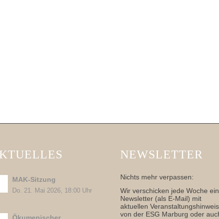
KTUELLES
NEWSLETTER
Nichts mehr verpassen:
MAK-Sitzung
Wir verschicken jede Woche ei
Do. 21. Mai 2026, 18:00 Uhr
Newsletter (als E-Mail) mit
aktuellen Veranstaltungshinwei
von der ESG Marburg oder auc
Ökumenischer