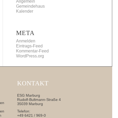
Allgemein
Gemeindehaus
Kalender
META
Anmelden
Eintrags-Feed
Kommentar-Feed
WordPress.org
KONTAKT
ESG Marburg
Rudolf-Bultmann-Straße 4
nen
35039 Marburg
sen
Telefon:
h
+49 6421 / 969-0