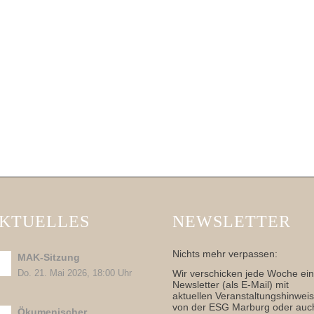
KTUELLES
NEWSLETTER
Nichts mehr verpassen:
MAK-Sitzung
Wir verschicken jede Woche ei
Do. 21. Mai 2026, 18:00 Uhr
Newsletter (als E-Mail) mit
aktuellen Veranstaltungshinwei
von der ESG Marburg oder auc
Ökumenischer