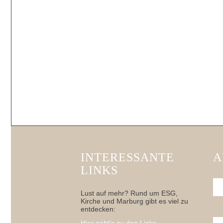
INTERESSANTE
A
LINKS
Lust auf mehr? Rund um ESG,
Kirche und Marburg gibt es viel zu
entdecken: