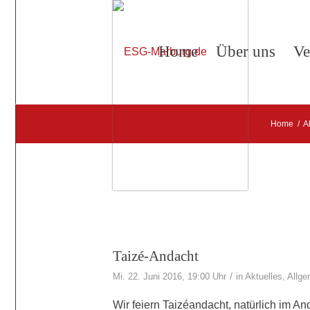
Home
Über uns
Ve
Home
/
A
Taizé-Andacht
/
Mi. 22. Juni 2016, 19:00 Uhr
in
Aktuelles
,
Allge
Wir feiern Taizéandacht, natürlich im A