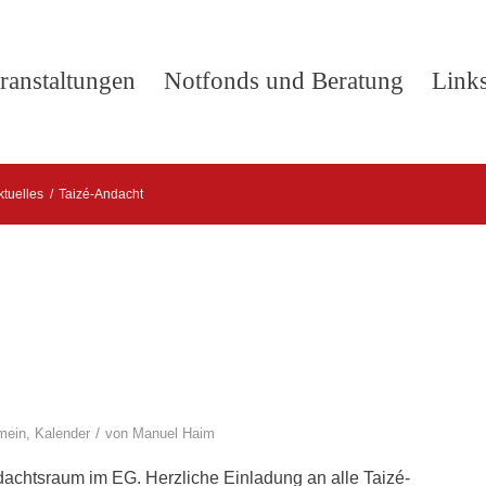
ranstaltungen
Notfonds und Beratung
Link
ktuelles
/
Taizé-Andacht
/
mein
,
Kalender
von
Manuel Haim
ndachtsraum im EG. Herzliche Einladung an alle Taizé-