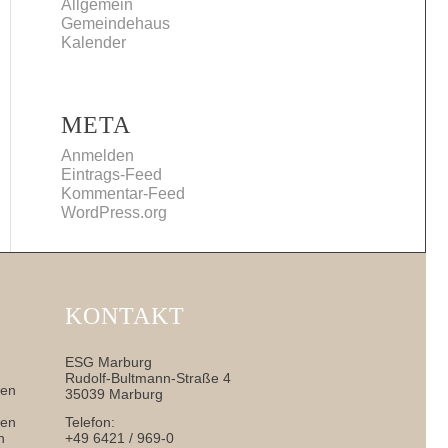
Allgemein
Gemeindehaus
Kalender
META
Anmelden
Eintrags-Feed
Kommentar-Feed
WordPress.org
KONTAKT
ESG Marburg
Rudolf-Bultmann-Straße 4
nen
35039 Marburg
sen
Telefon:
h
+49 6421 / 969-0