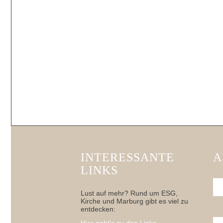
INTERESSANTE
A
LINKS
Lust auf mehr? Rund um ESG,
Kirche und Marburg gibt es viel zu
entdecken: