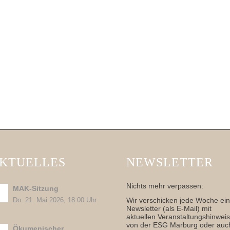
KTUELLES
NEWSLETTER
Nichts mehr verpassen:
MAK-Sitzung
Wir verschicken jede Woche ei
Do. 21. Mai 2026, 18:00 Uhr
Newsletter (als E-Mail) mit
aktuellen Veranstaltungshinwei
von der ESG Marburg oder auc
Ökumenischer