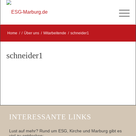
Home
/
/
Über uns
/
Mitarbeitende
/
schneider1
schneider1
INTERESSANTE LINKS
Lust auf mehr? Rund um ESG, Kirche und Marburg gibt es
viel zu entdecken: