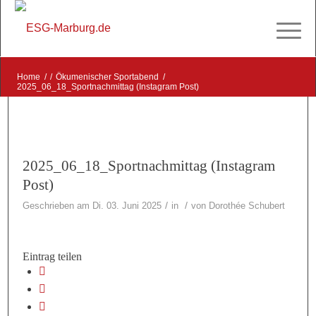
Home
/
/
Ökumenischer Sportabend
/
2025_06_18_Sportnachmittag (Instagram Post)
2025_06_18_Sportnachmittag (Instagram
Post)
/
/
Geschrieben am Di. 03. Juni 2025
in
von
Dorothée Schubert
Eintrag teilen